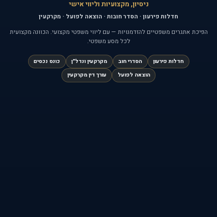
ניסיון, מקצועיות וליווי אישי
חדלות פירעון · הסדר חובות · הוצאה לפועל · מקרקעין
הפיכת אתגרים משפטיים להזדמנויות —
עם ליווי משפטי מקצועי. הכוונה מקצועית
לכל מסע משפטי.
חדלות פירעון
הסדרי חוב
מקרקעין ונדל״ן
כונס נכסים
הוצאה לפועל
עורך דין מקרקעין
יצירת קשר
קביעת פגישה
עו"ד אורן לוי
054-220-0098
מענה מהיר — נשמח לעזור