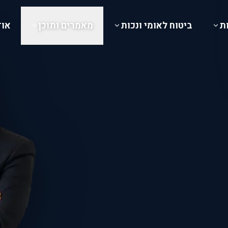
ת
ביטוח לאומי ונכות
מאמרים ותוכן
אוד
OREN LEVY
אורן לוי — משרד עורכי דין
סים
הוצאה לפועל
עורך דין מקרקעין
קביעת פגישה