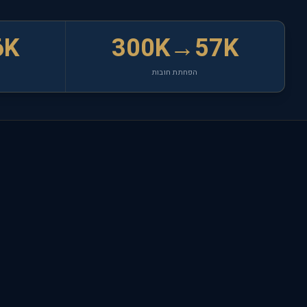
6K
300K→57K
הפחתת חובות