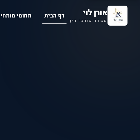
אורן לוי
דף הבית
תחומי מומחיו
משרד עורכי דין
 LAW OFFICE
חדלות פירעון
הסדרי חוב
מקרקעין ונדל״ן
כונס נכ
יצירת קשר