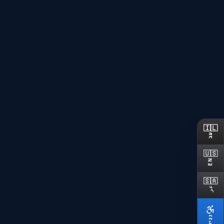
🇮🇱
עב
🇺🇸
EN
🇸🇦
שקיפות מלאה
عر
הסבר ברור על כל אפשרות לפנ
נגישות