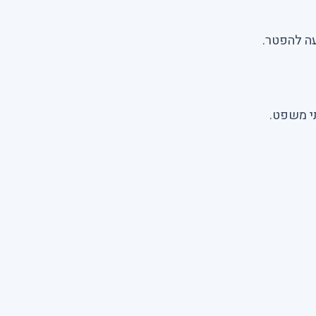
עה להפטר.
תי משפט.