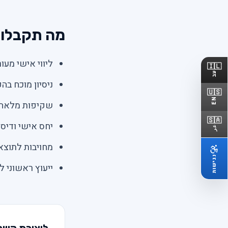
מה תקבלו ב
ליווי אישי מעו
🇮🇱
עב
ניסיון מוכח ב
🇺🇸
EN
שקיפות מלאה 
🇸🇦
יחס אישי ודיס
عر
מחויבות לתוצא
נגישות
ייעוץ ראשוני ל