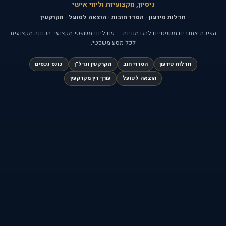
ניסיון, מקצועיות וליווי אישי
חדלות פירעון · הסדר חובות · הוצאה לפועל · מקרקעין
הפיכת אתגרים משפטיים להזדמנויות —
עם ליווי משפטי מקצועי. הכוונה מקצועית
לכל מסע משפטי.
חדלות פירעון
הסדרי חוב
מקרקעין ונדל״ן
כונס נכסים
הוצאה לפועל
עורך דין מקרקעין
יצירת קשר
קביעת פגישה
עו"ד אורן לוי
054-220-0098
מענה מהיר — נשמח לעזור