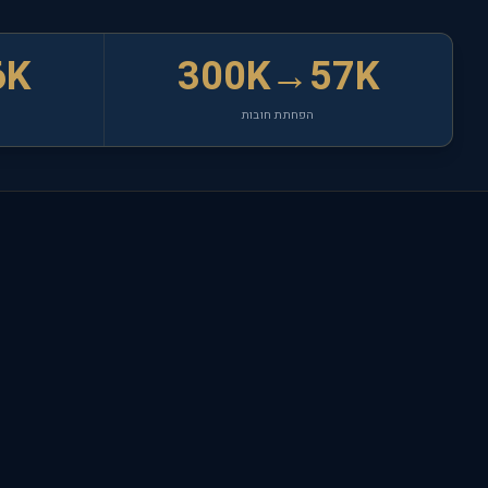
6K
300K→57K
הפחתת חובות