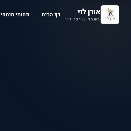
אורן לוי
דף הבית
תחומי מומחיו
משרד עורכי דין
 LAW OFFICE
חדלות פירעון
הסדרי חוב
מקרקעין ונדל״ן
כונס נכ
יצירת קשר