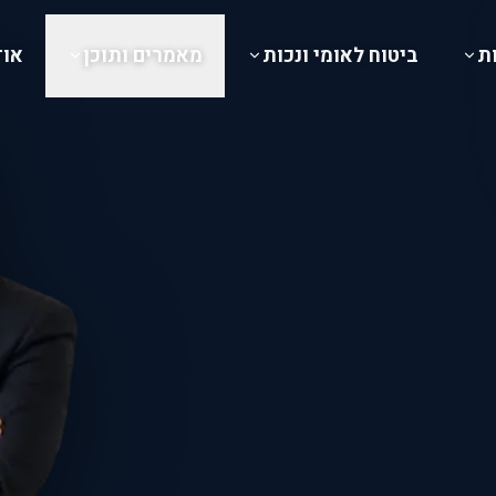
ת
ביטוח לאומי ונכות
מאמרים ותוכן
אוד
OREN LEVY
אורן לוי — משרד עורכי דין
סים
הוצאה לפועל
עורך דין מקרקעין
קביעת פגישה