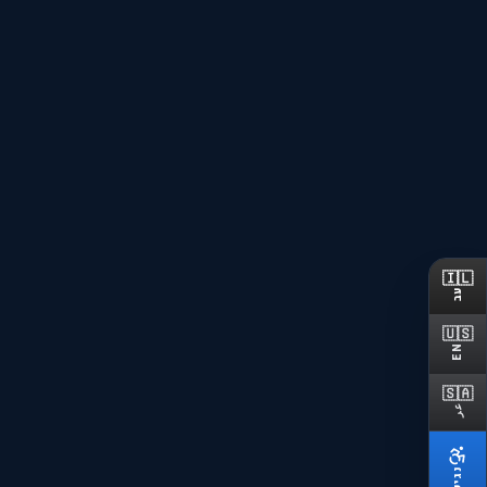
🇮🇱
עב
🇺🇸
EN
🇸🇦
שקיפות מלאה
عر
הסבר ברור על כל אפשרות לפנ
נגישות